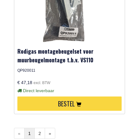
Rodigas montagebeugelset voor
muurbeugelmontage t.b.v. VS110
QP920011
€ 47,18
excl. BTW
Direct leverbaar
BESTEL
«
1
2
»