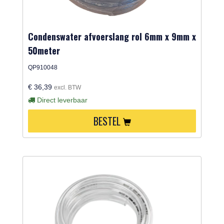
Condenswater afvoerslang rol 6mm x 9mm x
50meter
QP910048
€ 36,39
excl. BTW
Direct leverbaar
BESTEL