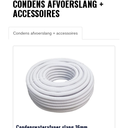
CONDENS AFVOERSLANG +
ACCESSOIRES
Condens afvoerslang + accessoires
Condenswaterafvoer slang 16mm