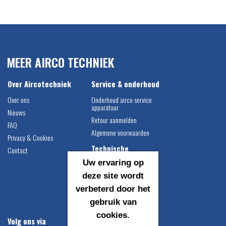
MEER AIRCO TECHNIEK
Over Aircotechniek
Service & onderhoud
Over ons
Onderhoud airco service
apparatuur
Nieuws
Retour aanmelden
FAQ
Algemene voorwaarden
Privacy & Cookies
Technische
Contact
informatie
Uw ervaring op
Airco vulgewichten
deze site wordt
Compressor montage
verbeterd door het
instructie
gebruik van
Catalogus downloaden
cookies.
Volg ons via
Contact gegevens