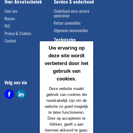
Over Aircotechniek
Service & onderhoud
Over ons
Onderhoud airco service
apparatuur
Nieuws
Retour aanmelden
FAQ
Algemene voorwaarden
Privacy & Cookies
Technische
Contact
informatie
Uw ervaring op
Airco vulgewichten
deze site wordt
Compressor montage
verbeterd door het
instructie
gebruik van
Catalogus downloaden
cookies.
Volg ons via
Contact gegevens
Deze website maakt
Airco Techniek B.V.
gebruik van cookies die
Egersundweg 1
noodzakelijk zijn om de
9723 JM Groningen
website zo goed mogelijk
te laten functioneren.
info@aircotechniek.nl
Door op accepteren te
+31 50 529 1883
klikken, geeft u aan
hiermee akkoord te gaan.