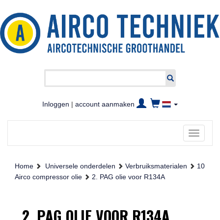
Inloggen
|
account aanmaken
Toggle
navigati
Home
Universele onderdelen
Verbruiksmaterialen
10
Airco compressor olie
2. PAG olie voor R134A
2. PAG OLIE VOOR R134A