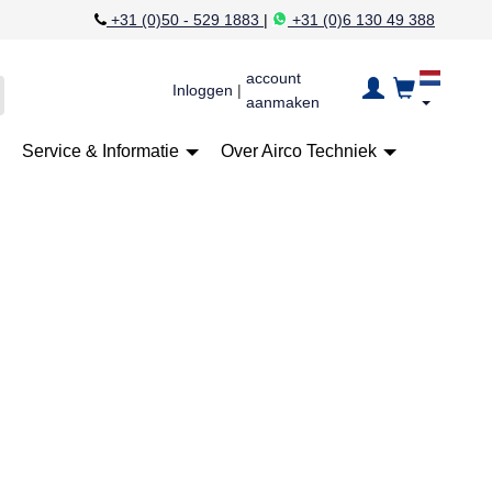
+31 (0)50 - 529 1883
|
+31 (0)6 130 49 388
account
Inloggen
|
aanmaken
Service & Informatie
Over Airco Techniek