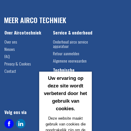
MEER AIRCO TECHNIEK
Over Aircotechniek
Service & onderhoud
Over ons
Onderhoud airco service
apparatuur
Nieuws
Retour aanmelden
FAQ
Algemene voorwaarden
Privacy & Cookies
Technische
Contact
informatie
Uw ervaring op
Airco vulgewichten
deze site wordt
Compressor montage
verbeterd door het
instructie
gebruik van
Catalogus downloaden
cookies.
Volg ons via
Contact gegevens
Deze website maakt
Airco Techniek B.V.
gebruik van cookies die
Egersundweg 1
noodzakelijk zijn om de