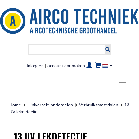
Inloggen
|
account aanmaken
Toggle
navigati
Home
Universele onderdelen
Verbruiksmaterialen
13
UV lekdetectie
13 UV LEKDETECTIE