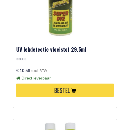
UV lekdetectie vloeistof 29.5ml
33003
€ 10,56
excl. BTW
Direct leverbaar
BESTEL