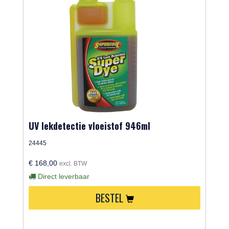
UV lekdetectie vloeistof 946ml
24445
€ 168,00
excl. BTW
Direct leverbaar
BESTEL