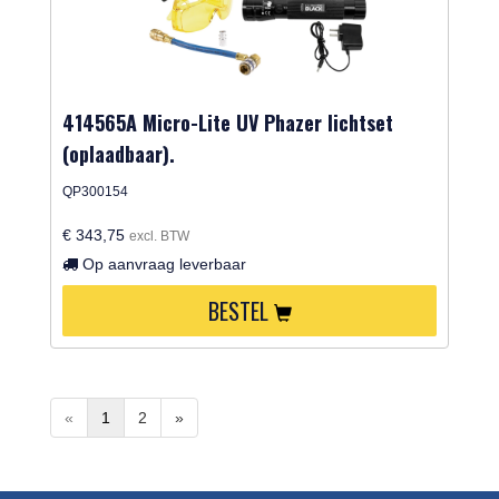
414565A Micro-Lite UV Phazer lichtset
(oplaadbaar).
QP300154
€ 343,75
excl. BTW
Op aanvraag leverbaar
BESTEL
«
1
2
»