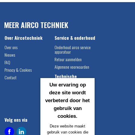
MEER AIRCO TECHNIEK
Over Aircotechniek
Service & onderhoud
Over ons
Onderhoud airco service
apparatuur
Nieuws
Retour aanmelden
FAQ
Algemene voorwaarden
Privacy & Cookies
Technische
Contact
informatie
Uw ervaring op
Airco vulgewichten
deze site wordt
Compressor montage
verbeterd door het
instructie
gebruik van
Catalogus downloaden
cookies.
Volg ons via
Contact gegevens
Deze website maakt
Airco Techniek B.V.
gebruik van cookies die