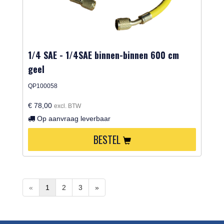
1/4 SAE - 1/4SAE binnen-binnen 600 cm
geel
QP100058
€ 78,00
excl. BTW
Op aanvraag leverbaar
BESTEL
«
1
2
3
»