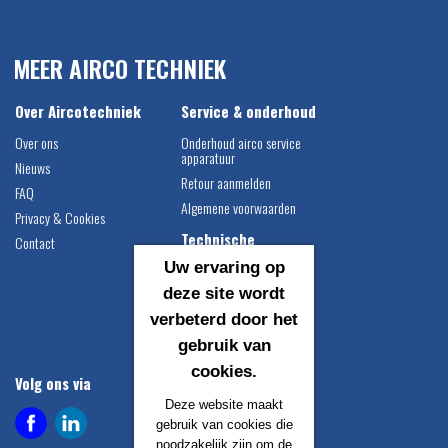
MEER AIRCO TECHNIEK
Over Aircotechniek
Service & onderhoud
Over ons
Onderhoud airco service
apparatuur
Nieuws
Retour aanmelden
FAQ
Algemene voorwaarden
Privacy & Cookies
Technische
Contact
informatie
Uw ervaring op
Airco vulgewichten
deze site wordt
Compressor montage
verbeterd door het
instructie
gebruik van
Catalogus downloaden
cookies.
Volg ons via
Contact gegevens
Deze website maakt
Airco Techniek B.V.
gebruik van cookies die
Egersundweg 1
noodzakelijk zijn om de